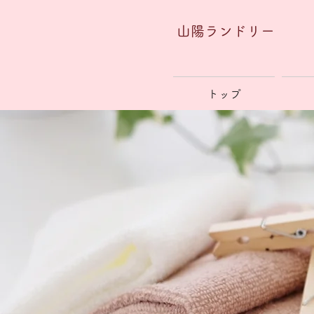
山陽ランドリー
トップ